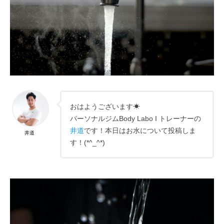
おはようございます☀
パーソナルジムBody Labo I トレーナーの
井道
です！本日はお水について投稿しま
井道
す！(*^_^*)