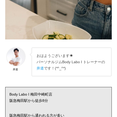
おはようございます☀
パーソナルジムBody Labo I トレーナーの
井道
です！(*^_^*)
井道
Body Labo I 梅田中崎町店
阪急梅田駅から徒歩8分
阪急梅田駅から通われる方が多い