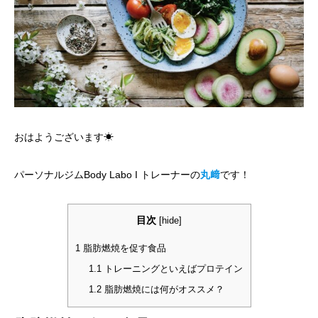
おはようございます☀
パーソナルジムBody Labo I トレーナーの
丸﨑
です！
目次
[
hide
]
1
脂肪燃焼を促す食品
1.1
トレーニングといえばプロテイン
1.2
脂肪燃焼には何がオススメ？