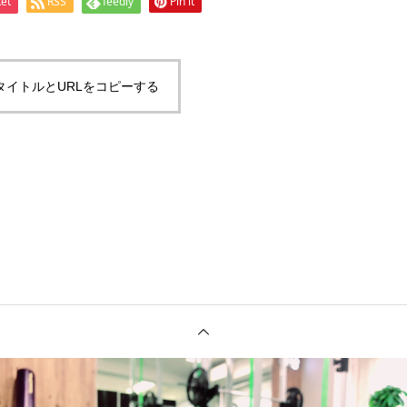
et
RSS
feedly
Pin it
タイトルとURLをコピーする