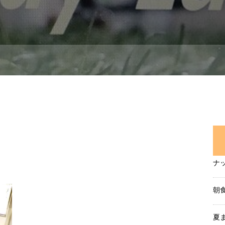
ナ
朝
夏