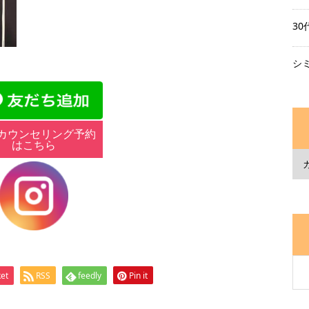
3
シ
カウンセリング予約
はこちら
et
RSS
feedly
Pin it