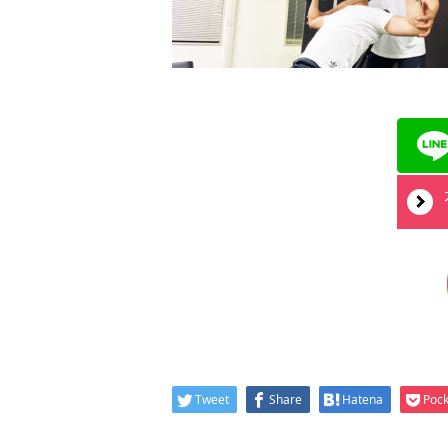
Tweet
Share
Hatena
Pock