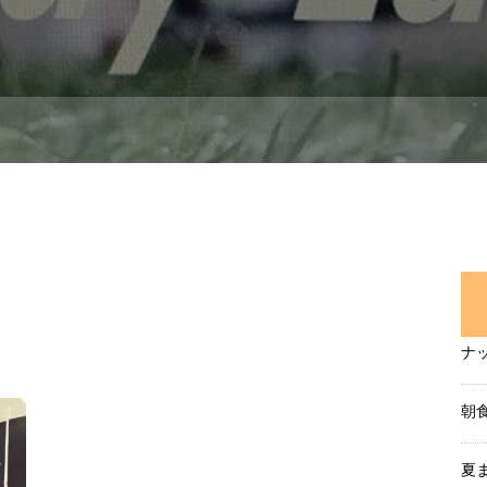
ナ
朝
夏