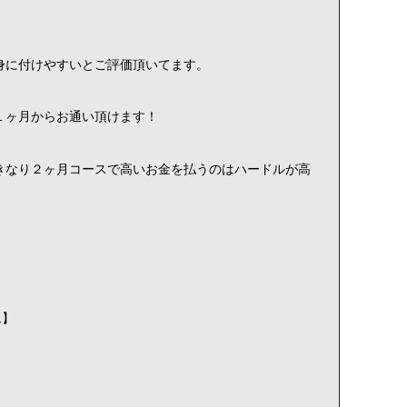
身に付けやすいとご評価頂いてます。
１ヶ月からお通い頂けます！
きなり２ヶ月コースで高いお金を払うのはハードルが高
！
ム】