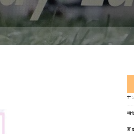
ナ
朝
夏