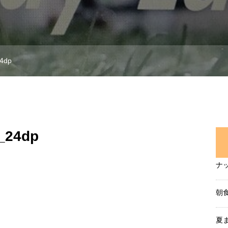
24dp
k_24dp
ナ
朝
夏