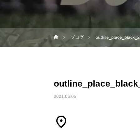
ブログ
outline_place_black_
outline_place_blac
2021.06.05