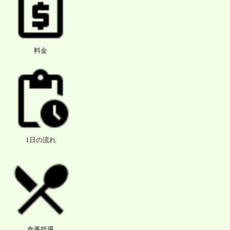
料金
1日の流れ
食事指導