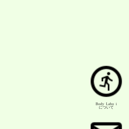
Body Labo i
について