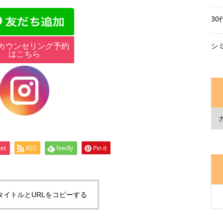
3
カウンセリング予約
シ
はこちら
et
RSS
feedly
Pin it
タイトルとURLをコピーする