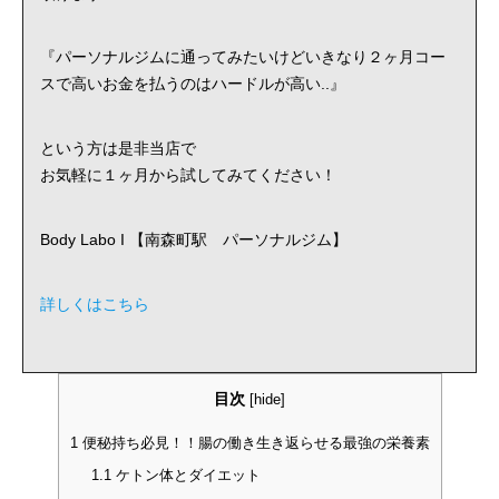
『パーソナルジムに通ってみたいけどいきなり２ヶ月コー
スで高いお金を払うのはハードルが高い..』
という方は是非当店で
お気軽に１ヶ月から試してみてください！
Body Labo I 【南森町駅 パーソナルジム】
詳しくはこちら
目次
[
hide
]
1
便秘持ち必見！！腸の働き生き返らせる最強の栄養素
1.1
ケトン体とダイエット