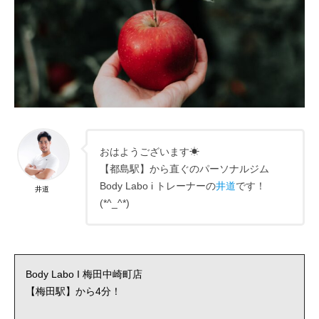
おはようございます☀
【都島駅】から直ぐのパーソナルジム
Body Labo i トレーナーの
井道
です！
井道
(*^_^*)
Body Labo I 梅田中崎町店
【梅田駅】から4分！