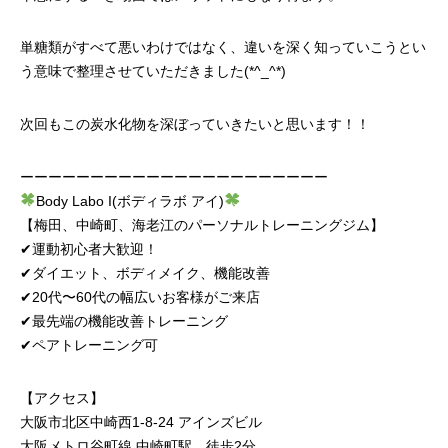
単糖類がすべて悪いわけではなく、違いを深く知っていこうとい
う意味で整理させていただきました(*^_^*)
次回もこの炭水化物を深ぼっていきたいと思います！！
ーーーーーーーーーーーーーーーーーーーーーー
Body Labo I(ボディラボ アイ)
【梅田、中崎町、海老江のパーソナルトレーニングジム】
✔︎運動初心者大歓迎！
✔︎ダイエット、ボディメイク、機能改善
✔︎20代〜60代の幅広いお客様がご来店
✔︎最先端の機能改善トレーニング
✔︎ペアトレーニング可
【アクセス】
大阪市北区中崎西1-8-24 アインズビル
大阪メトロ谷町線 中崎町駅 徒歩2分