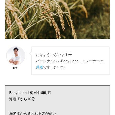
おはようございます☀
パーソナルジムBody Labo I トレーナーの
井道
です！(*^_^*)
井道
Body Labo I 梅田中崎町店
海老江から10分
海老江から通われる方が多い