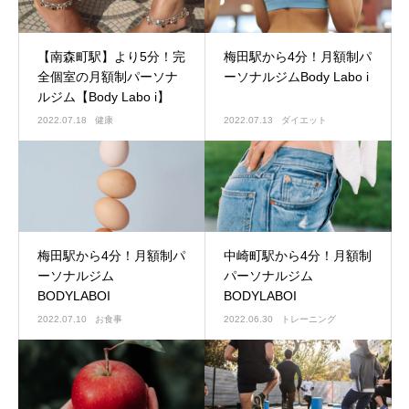
【南森町駅】より5分！完
梅田駅から4分！月額制パ
全個室の月額制パーソナ
ーソナルジムBody Labo i
ルジム【Body Labo i】
2022.07.18
健康
2022.07.13
ダイエット
梅田駅から4分！月額制パ
中崎町駅から4分！月額制
ーソナルジム
パーソナルジム
BODYLABOI
BODYLABOI
2022.07.10
お食事
2022.06.30
トレーニング