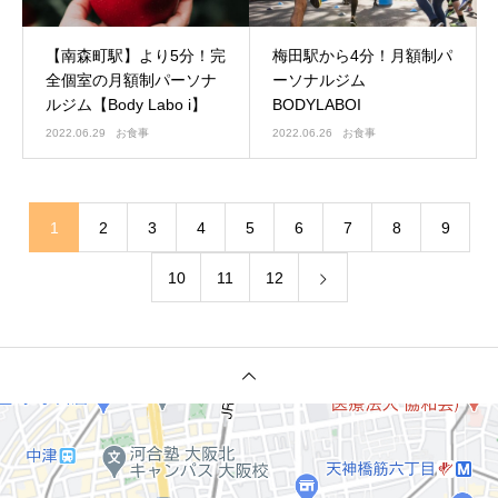
【南森町駅】より5分！完
梅田駅から4分！月額制パ
全個室の月額制パーソナ
ーソナルジム
ルジム【Body Labo i】
BODYLABOI
2022.06.29
お食事
2022.06.26
お食事
1
2
3
4
5
6
7
8
9
10
11
12