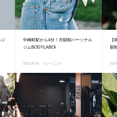
ルジ
中崎町駅から4分！月額制パーソナル
【
ジムBODYLABOI
額制
2022.06.30
トレーニング
2022