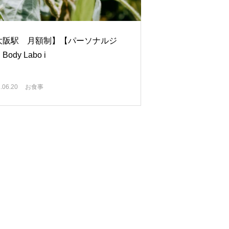
大阪駅 月額制】【パーソナルジ
ody Labo i
.06.20
お食事