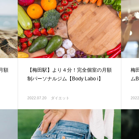
月額
【梅田駅】より４分！完全個室の月額
梅
制パーソナルジム【Body Labo i】
ムBo
2022.07.20
ダイエット
2022