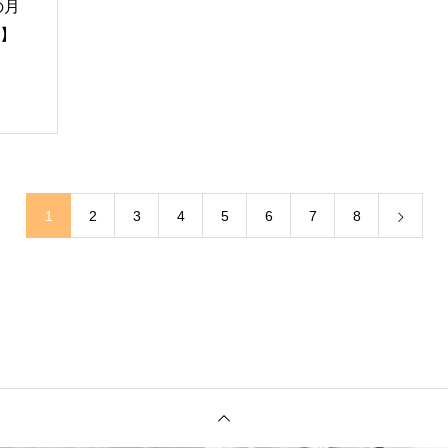
の月
I】
1
2
3
4
5
6
7
8