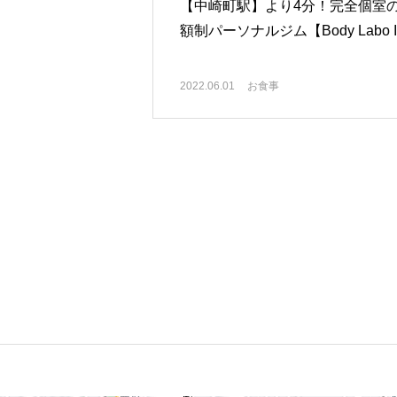
【中崎町駅】より4分！完全個室
額制パーソナルジム【Body Labo 
2022.06.01
お食事