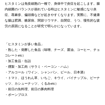
ヒスタミンは免疫細胞の一種で、身体中で炎症を起こします。腸
内細菌のバランスが崩れている時はヒスタミンに敏感になり炎
症、蕁麻疹、偏頭痛などが起きやすくなります。実際に、不健康
な腸は肥満、糖尿病、関節リウマチ、自閉症、うつ、慢性的な疲
労の原因になることが研究で明らかになっています。
「ヒスタミンが多い食品」
・熟した・発酵した食品（味噌、チーズ、醤油、コーヒー、チョ
コレートetc）
・加工食品・缶詰
・燻製・加工肉（サラミ・ベーコン・ハム）
・アルコール（ワイン、シャンパン、ビール、日本酒）
・トマト、ほうれん草、いちご、キウイ、パイナップル、ピーナ
ッツ、カシューナッツ、くるみetc）
・前日の魚料理、前日の豚肉料理
・ボーンブロス