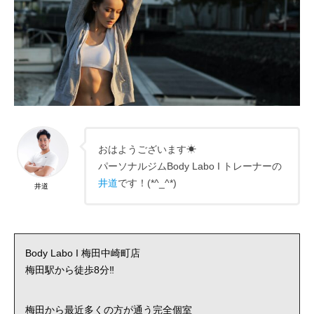
おはようございます☀
パーソナルジムBody Labo I トレーナーの
井道
です！(*^_^*)
井道
Body Labo I 梅田中崎町店
梅田駅から徒歩8分‼
梅田から最近多くの方が通う完全個室