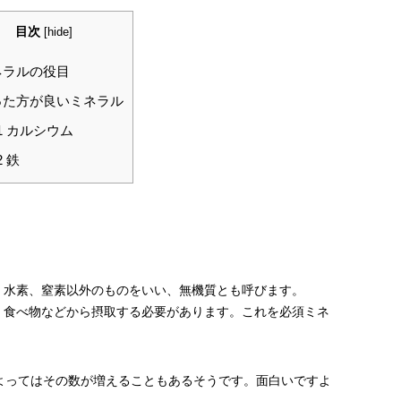
目次
[
hide
]
ラルの役目
た方が良いミネラル
1
カルシウム
2
鉄
、水素、窒素以外のものをいい、無機質とも呼びます。
、食べ物などから摂取する必要があります。これを必須ミネ
よってはその数が増えることもあるそうです。面白いですよ