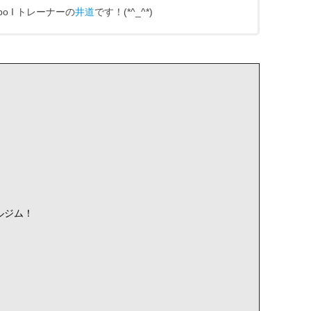
bo I トレーナーの
井道
です！(*^_^*)
ルジム！