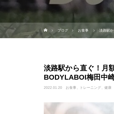
ブログ
お食事
淡路駅か
淡路駅から直ぐ！月
BODYLABOI梅田中
2022.01.20
お食事
トレーニング
健康