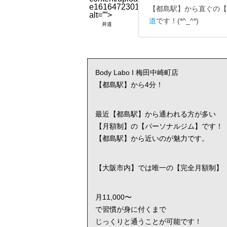
e1616472301897.jpg”
【都島駅】から直ぐの【パー
alt=””>
道
です！(*^_^*)
井道
Body Labo I 梅田中崎町店
【都島駅】から4分！
最近【都島駅】から通われる方が多い
【月額制】の【パーソナルジム】です！
【都島駅】から近いのが魅力です。
【大阪市内】では唯一の【完全月額制】
月11,000〜
で習慣が身に付くまで
じっくりと通うことが可能です！