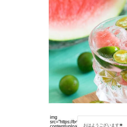
img
src=”https://bodylaboi.com/wp-
おはようございます☀
content/uploads/2021/03/daiki-