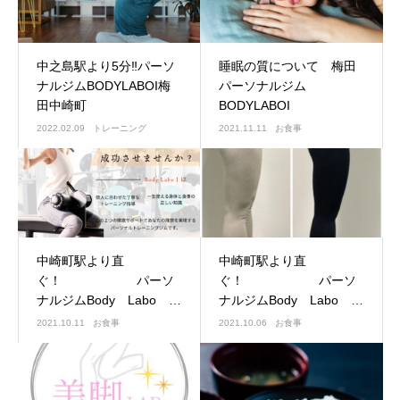
中之島駅より5分‼パーソ
睡眠の質について 梅田
ナルジムBODYLABOI梅
パーソナルジム
田中崎町
BODYLABOI
2022.02.09
トレーニング
2021.11.11
お食事
中崎町駅より直
中崎町駅より直
ぐ！ パーソ
ぐ！ パーソ
ナルジムBody Labo
ナルジムBody Labo
I （ボディラボ アイ）
I （ボディラボ アイ）
2021.10.11
お食事
2021.10.06
お食事