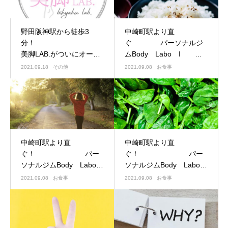
野田阪神駅から徒歩3
中崎町駅より直
分！
ぐ パーソナルジ
美脚LAB.がついにオープ
ムBody Labo I
ン！！
（ボディラボ アイ）
2021.09.18
その他
2021.09.08
お食事
中崎町駅より直
中崎町駅より直
ぐ！ パー
ぐ！ パー
ソナルジムBody Labo
ソナルジムBody Labo
I （ボディラボ アイ）
I （ボディラボ アイ）
2021.09.08
お食事
2021.09.08
お食事